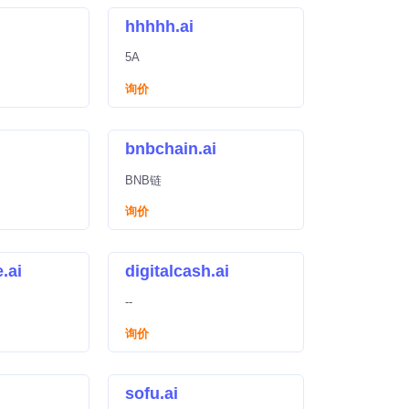
hhhhh.ai
5A
询价
bnbchain.ai
BNB链
询价
.ai
digitalcash.ai
--
询价
sofu.ai