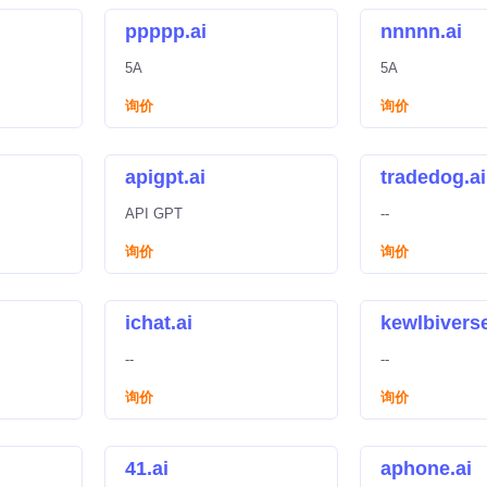
ppppp.ai
nnnnn.ai
5A
5A
询价
询价
apigpt.ai
tradedog.ai
API GPT
--
询价
询价
ichat.ai
kewlbiverse
--
--
询价
询价
41.ai
aphone.ai