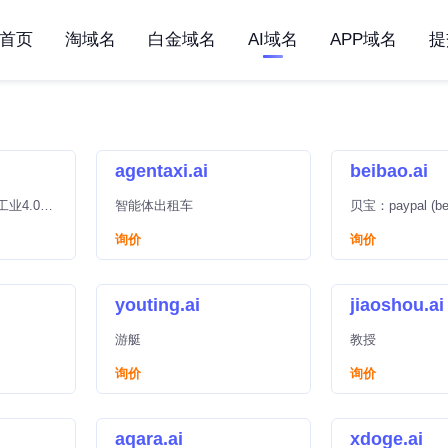
首页
淘域名
白金域名
AI域名
APP域名
提
agentaxi.ai
beibao.ai
厂/工业4.0概
智能体出租车
贝宝：paypal (bei
000天的
com,cn都已被pa
询价
询价
youting.ai
jiaoshou.ai
游艇
教授
询价
询价
aqara.ai
xdoge.ai