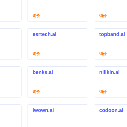
--
--
询价
询价
esrtech.ai
topband.ai
--
--
询价
询价
benks.ai
nillkin.ai
--
--
询价
询价
iwown.ai
codoon.ai
--
--