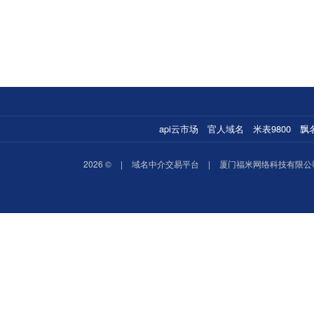
api云市场
官人域名
米表9800
飘
2026 ©
|
域名中介交易平台
|
厦门福米网络科技有限公