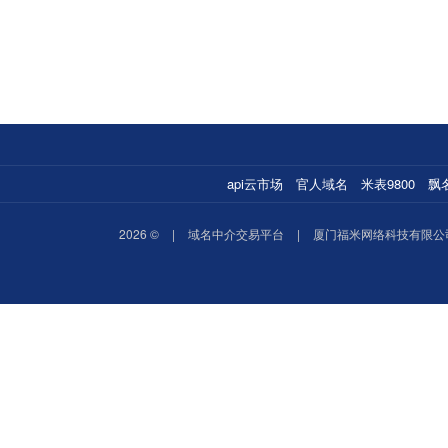
api云市场
官人域名
米表9800
飘
2026 ©
|
域名中介交易平台
|
厦门福米网络科技有限公