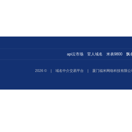
api云市场
官人域名
米表9800
飘
2026 ©
|
域名中介交易平台
|
厦门福米网络科技有限公