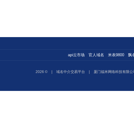
api云市场
官人域名
米表9800
飘
2026 ©
|
域名中介交易平台
|
厦门福米网络科技有限公