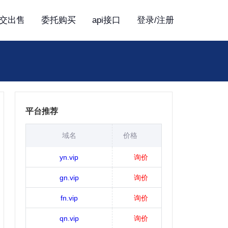
交出售
委托购买
api接口
登录/注册
平台推荐
域名
价格
yn.vip
询价
gn.vip
询价
fn.vip
询价
qn.vip
询价