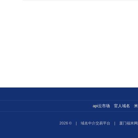
api云市场
官人域名
米
2026 ©
|
域名中介交易平台
|
厦门福米网