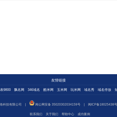
友情链接
表9800
飘名网
346域名
酷米网
玉米网
玩米网
域名秀
域名停放
络科技有限公司
|
闽公网安备 35020302034159号
|
闽ICP备18025438号
联系我们
关于我们
帮助中心
成功案例