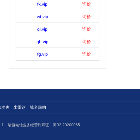
fk.vip
询价
wt.vip
询价
ql.vip
询价
qh.vip
询价
fg.vip
询价
知功夫
米雷达
域名回购
-1
增值电信业务经营许可证：闽B2-20200065