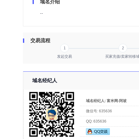
域名介绍
--
交易流程
1
2
发起交易
买家充值/卖家转移
域名经纪人
域名经纪人:
富米网-阿坡
微信号:
635636
QQ:
635636