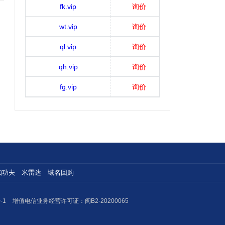
fk.vip
询价
wt.vip
询价
ql.vip
询价
qh.vip
询价
fg.vip
询价
知功夫
米雷达
域名回购
-1
增值电信业务经营许可证：闽B2-20200065