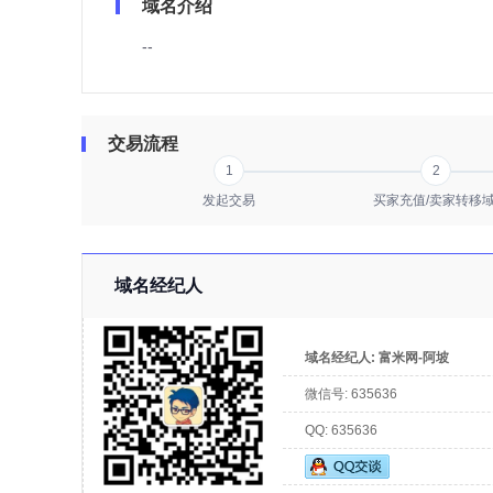
域名介绍
--
交易流程
1
2
发起交易
买家充值/卖家转移
域名经纪人
域名经纪人:
富米网-阿坡
微信号:
635636
QQ:
635636