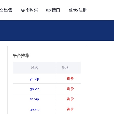
交出售
委托购买
api接口
登录/注册
平台推荐
域名
价格
yn.vip
询价
gn.vip
询价
fn.vip
询价
qn.vip
询价