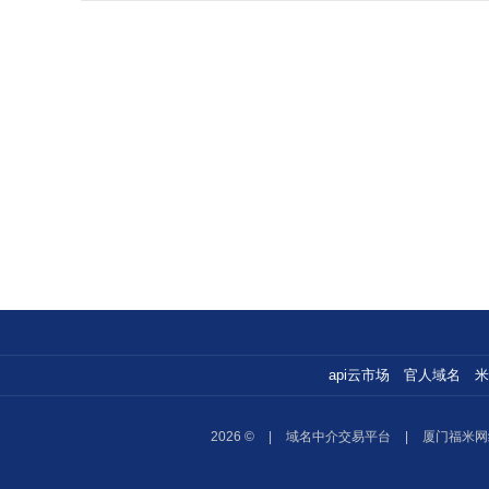
api云市场
官人域名
米
2026 ©
|
域名中介交易平台
|
厦门福米网