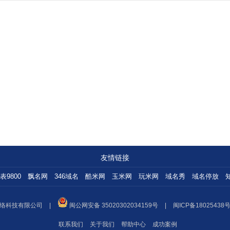
友情链接
表9800
飘名网
346域名
酷米网
玉米网
玩米网
域名秀
域名停放
络科技有限公司
|
闽公网安备 35020302034159号
|
闽ICP备18025438号
联系我们
关于我们
帮助中心
成功案例