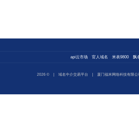
api云市场
官人域名
米表9800
飘
2026 ©
|
域名中介交易平台
|
厦门福米网络科技有限公