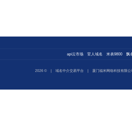
api云市场
官人域名
米表9800
飘
2026 ©
|
域名中介交易平台
|
厦门福米网络科技有限公